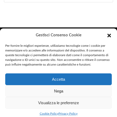
Helike Edizioni
Gestisci Consenso Cookie
Helike Edizioni è un marchio di Argo Editore S.C. a R.L.
Per fornire le migliori esperienze, utilizziamo tecnologie come i cookie per
memorizzare e/o accedere alle informazioni del dispositivo. Il consenso a
queste tecnologie ci permetterà di elaborare dati come il comportamento di
P.IVA 01407520558
navigazione o ID unici su questo sito. Non acconsentire o ritirare il consenso
può influire negativamente su alcune caratteristiche e funzioni.
Indirizzo: Via Donato Bramante 3/D, 05100 Terni (TR)
Social
Accetta
Nega
Privacy Policy
Visualizza le preferenze
Cookie Policy
Cookie Policy
Privacy Policy