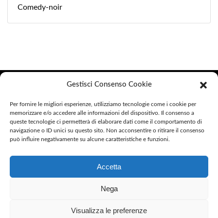
Comedy-noir
Helike Edizioni
Gestisci Consenso Cookie
Helike Edizioni è un marchio di Argo Editore S.C. a R.L.
Per fornire le migliori esperienze, utilizziamo tecnologie come i cookie per
memorizzare e/o accedere alle informazioni del dispositivo. Il consenso a
queste tecnologie ci permetterà di elaborare dati come il comportamento di
P.IVA 01407520558
navigazione o ID unici su questo sito. Non acconsentire o ritirare il consenso
può influire negativamente su alcune caratteristiche e funzioni.
Indirizzo: Via Donato Bramante 3/D, 05100 Terni (TR)
Social
Accetta
Nega
Privacy Policy
Visualizza le preferenze