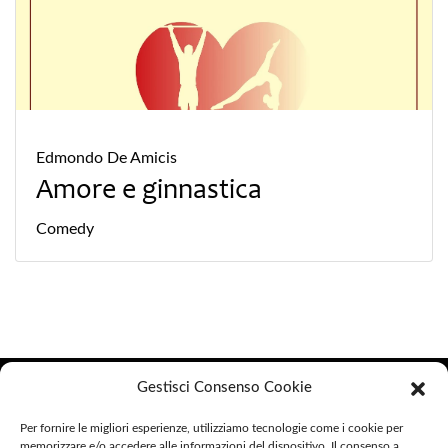
Edmondo De Amicis
Amore e ginnastica
Comedy
Helike Edizioni
Gestisci Consenso Cookie
Helike Edizioni è un marchio di Argo Editore S.C. a R.L.
Per fornire le migliori esperienze, utilizziamo tecnologie come i cookie per
memorizzare e/o accedere alle informazioni del dispositivo. Il consenso a