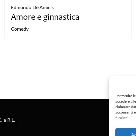
Edmondo De Amicis
Amore e ginnastica
Comedy
Per fornire l
accedere alle
S
elaborare da
acconsentire 
funzioni.
. a R.L.
Pr
Ac